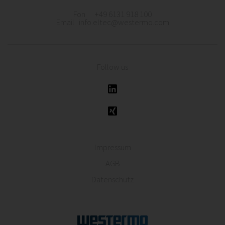
Fon +49 6131 918 100
Email info.eltec@westermo.com
Follow us
Impressum
AGB
Datenschutz