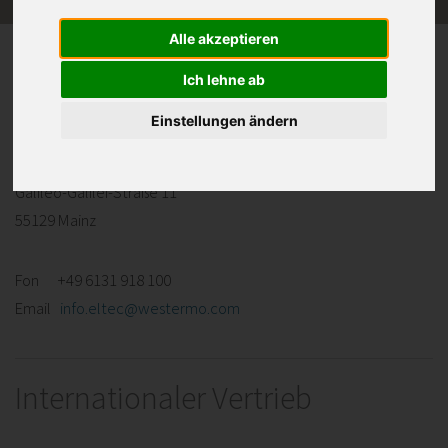
Alle akzeptieren
Headquarter
Ich lehne ab
Einstellungen ändern
Westermo Eltec GmbH
Galileo-Galilei-Straße 11
55129 Mainz
Fon +49 6131 918 100
Email
info.eltec@westermo.com
Internationaler Vertrieb