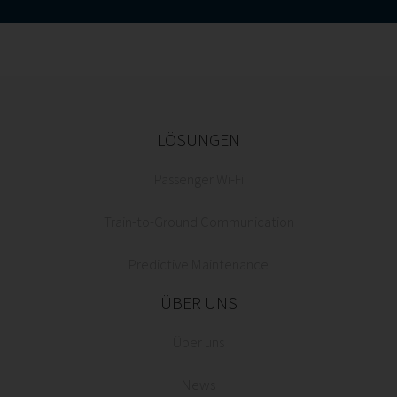
LÖSUNGEN
Passenger Wi-Fi
Train-to-Ground Communication
Predictive Maintenance
ÜBER UNS
Über uns
News