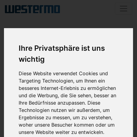
NACHHALTIGKEIT
Ihre Privatsphäre ist uns
Ein verantwortungsbewusstes, umweltschonendes
wichtig
und nachhaltiges Handeln ist in unseren
Unternehmenszielen verankert.
Diese Website verwendet Cookies und
Targeting Technologien, um Ihnen ein
besseres Internet-Erlebnis zu ermöglichen
und die Werbung, die Sie sehen, besser an
Ihre Bedürfnisse anzupassen. Diese
Technologien nutzen wir außerdem, um
Ergebnisse zu messen, um zu verstehen,
Der Wunsch nach nachhaltigem und umweltverträglichem
woher unsere Besucher kommen oder um
Handeln ist längst in der Industrie angekommen. Ein Thema,
unsere Website weiter zu entwickeln.