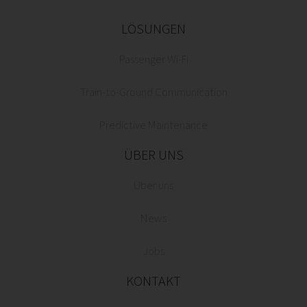
LÖSUNGEN
Passenger Wi-Fi
Train-to-Ground Communication
Predictive Maintenance
ÜBER UNS
Über uns
News
Jobs
KONTAKT